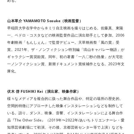
める。
山本草介 YAMAMOTO Sosuke（映画監督）
早稲田大学在学中から８ミリ自主映画を撮りはじめる。佐藤真、東陽
一、ペドロ・コスタなどの映画監督作品に演出助手として参加。2006
年劇映画「もんしぇん」で監督デビュー。天草映画祭「風の賞」受
賞。2021年、ザ・ノンフィクション特別編「塙山キャバレー物語」が
ギャラクシー賞奨励賞。同年、初の著書「一八〇秒の熱量」が大宅壮
一ノンフィクション賞、新潮ドキュメント賞候補作となる。2023年文
庫化。
伏木 啓 FUSHIKI Kei（演出家、映像作家）
様々なメディアを複合的に扱った舞台作品や、特定の場所の歴史的、
空間的特徴にアプローチした映像インスタレーションなどを制作して
いる。語り、ダンス、映像、音響、インスタレーションによる舞台作
品『The Other Side』（2019年〜2022年/あいちトリエンナーレ・愛
知県芸術劇場にて初演、その後、京都芸術センター等で上演）などを