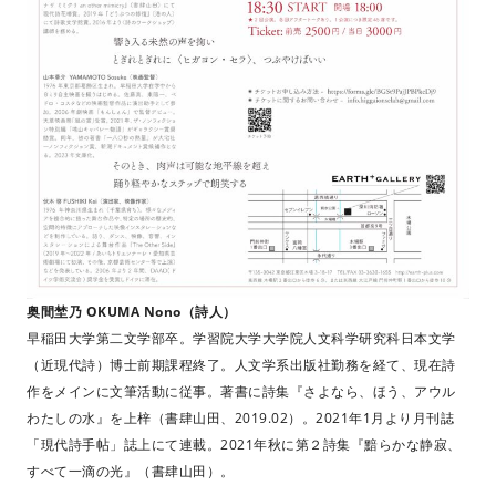
奥間埜乃 OKUMA Nono（詩人）
早稲田大学第二文学部卒。学習院大学大学院人文科学研究科日本文学
（近現代詩）博士前期課程終了。人文学系出版社勤務を経て、現在詩
作をメインに文筆活動に従事。著書に詩集『さよなら、ほう、アウル
わたしの水』を上梓（書肆山田、2019.02）。2021年1月より月刊誌
「現代詩手帖」誌上にて連載。2021年秋に第２詩集『黯らかな静寂、
すべて一滴の光』（書肆山田）。