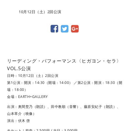
10月12日（土）2回公演
リーディング・パフォーマンス〈ヒガヨン・セラ〉
VOL.5公演
日時：10月12日（土）2回公演
第1公演：開演：14:30（開場：14:00） ／第2公演：開演：18:30（開
場：18:00）
会場：EARTH+GALLERY
出演：奥間埜乃（朗読）、田中教順（音響）、藤原安紀子（朗読）、
山本草介（映像）
演出：伏木 啓
チケット｜前売：2,500円 / 当日：3,000円