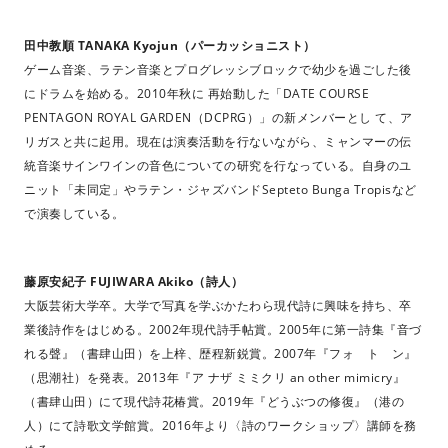
田中教順 TANAKA Kyojun（パーカッショニスト）
ゲーム音楽、ラテン音楽とプログレッシブロックで幼少を過ごした後
にドラムを始める。2010年秋に 再始動した「DATE COURSE
PENTAGON ROYAL GARDEN（DCPRG）」の新メンバーとし て、ア
リガスと共に起用。現在は演奏活動を行ないながら、ミャンマーの伝
統音楽サインワインの音色についての研究を行なっている。自身のユ
ニット「未同定」やラテン・ジャズバンドSepteto Bunga Tropisなど
で演奏している。
藤原安紀子 FUJIWARA Akiko（詩人）
大阪芸術大学卒。大学で写真を学ぶかたわら現代詩に興味を持ち、卒
業後詩作をはじめる。2002年現代詩手帖賞。2005年に第一詩集『音づ
れる聲』（書肆山田）を上梓、歴程新鋭賞。2007年『フォ ト ン』
（思潮社）を発表。2013年『ア ナザ ミミクリ an other mimicry』
（書肆山田）にて現代詩花椿賞。2019年『どうぶつの修復』（港の
人）にて詩歌文学館賞。2016年より〈詩のワークショップ〉講師を務