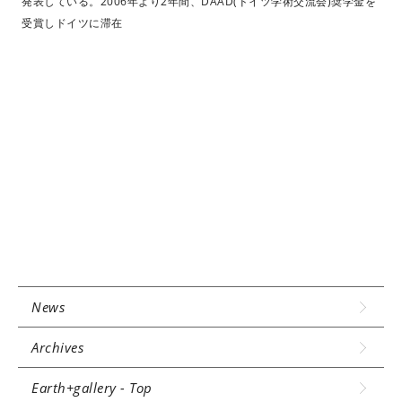
発表している。2006年より2年間、DAAD(ドイツ学術交流会)奨学金を
受賞しドイツに滞在
News
Archives
Earth+gallery - Top