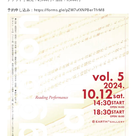
予約申し込み：
https://forms.gle/pZW7vfXNPBerTfrM8