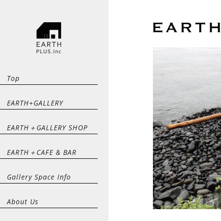
Top
EARTH+GALLERY
EARTH＋GALLERY SHOP
EARTH＋CAFE & BAR
Gallery Space Info
About Us