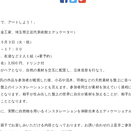
んで、アートしよう！」
（金工家、埼玉県立近代美術館エデュケーター）
年５月３日（火・祝）
０～１７：００
、友達など２人１組（※要予約）
）3,000 円、ドリンク付
婦がペアとなり、自然の素材を交互に配置し、立体造形を行なう。
馬 氏の作品を参加者が鑑賞した後、小石や流木、羽根などの天然素材を盤上に並
。盤上のインスタレーションとも言えます。参加者同士が素材を加えていく過程
みとなります。相手が生み出した盤上の世界に自分が素材を加えることが、相手
ることとなります。
もに、実際に自然物を用いるインスタレーションを体験出来るエディケーショナ
、親子でお楽しみいただける内容となっております。お誘い合わせの上是非ご参