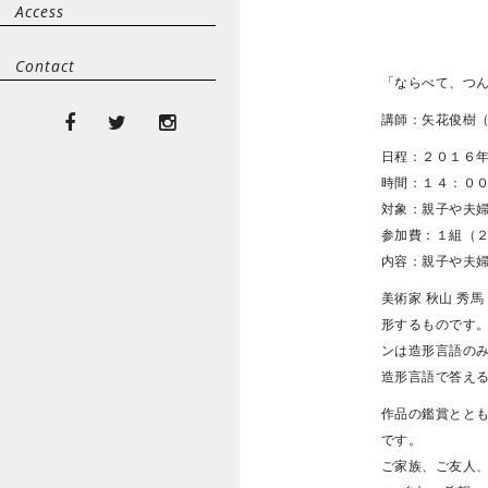
Access
Contact
「ならべて、つ
講師：矢花俊樹
日程：２０１６
時間：１４：０
対象：親子や夫婦
参加費：１組（２名
内容：親子や夫
美術家 秋山 秀
形するものです
ンは造形言語の
造形言語で答え
作品の鑑賞とと
です。
ご家族、ご友人