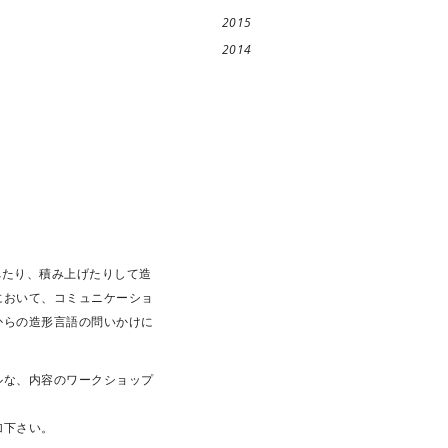
2015
2014
べたり、積み上げたりして造
において、コミュニケーショ
からの造形言語の問いかけに
ルな、内容のワークショップ
加下さい。