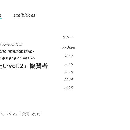
s
Exhibitions
Latest
 foreach() in
Archive
blic_html/cms/wp-
2017
ngle.php
on line
26
2016
vol.2』協賛者
2015
2014
2013
たい。Vol.2』に賛同いただ