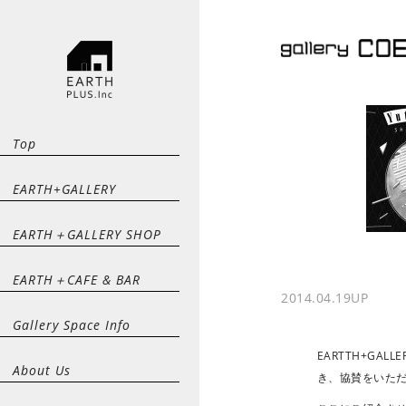
Top
EARTH+GALLERY
EARTH＋GALLERY SHOP
EARTH＋CAFE & BAR
2014.04.19
UP
Gallery Space Info
EARTTH+GAL
About Us
き、協賛をいた