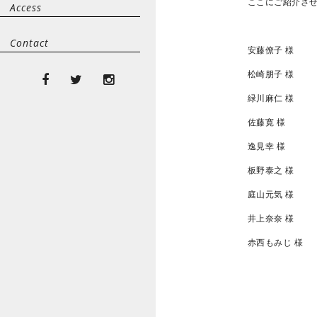
ここにご紹介さ
Access
Contact
安藤僚子 様
松崎朋子 様
緑川麻仁 様
佐藤寛 様
逸見幸 様
板野泰之 様
庭山元気 様
井上奈奈 様
赤西もみじ 様