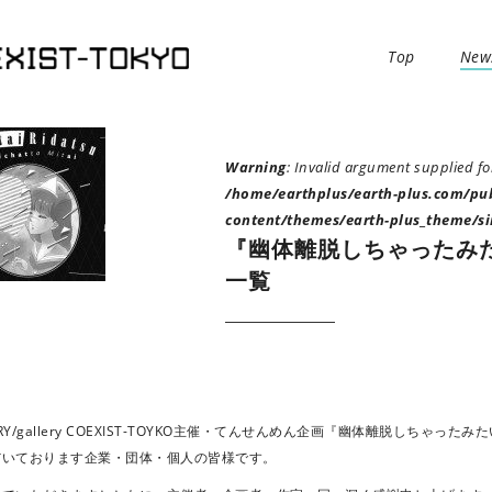
Top
New
Warning
: Invalid argument supplied for
/home/earthplus/earth-plus.com/pu
content/themes/earth-plus_theme/si
『幽体離脱しちゃったみたい
一覧
LERY/gallery COEXIST-TOYKO主催・てんせんめん企画『幽体離脱しちゃったみ
だいております企業・団体・個人の皆様です。