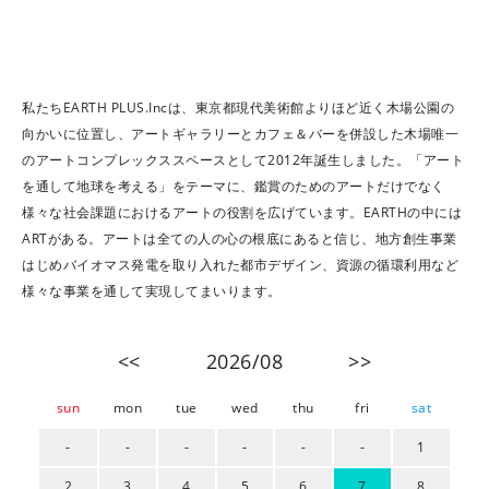
私たちEARTH PLUS.Incは、東京都現代美術館よりほど近く木場公園の
向かいに位置し、アートギャラリーとカフェ＆バーを併設した木場唯一
のアートコンプレックススペースとして2012年誕生しました。「アート
を通して地球を考える」をテーマに、鑑賞のためのアートだけでなく
様々な社会課題におけるアートの役割を広げています。EARTHの中には
ARTがある。アートは全ての人の心の根底にあると信じ、地方創生事業
はじめバイオマス発電を取り入れた都市デザイン、資源の循環利用など
様々な事業を通して実現してまいります。
<<
2026/08
>>
sun
mon
tue
wed
thu
fri
sat
-
-
-
-
-
-
1
2
3
4
5
6
7
8