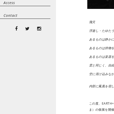
Access
Contact
飛天
浮遊し・たゆたう・雲
あるものは静か
あるものは持物
あるものは楽器
雲と同じく、自
空に溶け込みな
内部に鳳凰を宿
この度、EART
ま）の個展を開