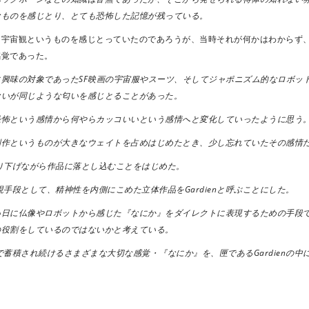
なものを感じとり、とても恐怖した記憶が残っている。
に宇宙観というものを感じとっていたのであろうが、当時それが何かはわからず
感覚であった。
興味の対象であったSF映画の宇宙服やスーツ、そしてジャポニズム的なロボッ
ないが同じような匂いを感じとることがあった。
恐怖という感情から何やらカッコいいという感情へと変化していったように思う
制作というものが大きなウェイトを占めはじめたとき、少し忘れていたその感情
り下げながら作品に落とし込むことをはじめた。
手段として、精神性を内側にこめた立体作品をGardienと呼ぶことにした。
い日に仏像やロボットから感じた『なにか』をダイレクトに表現するための手段
の役割をしているのではないかと考えている。
蓄積され続けるさまざまな大切な感覚・『なにか』を、匣であるGardienの中