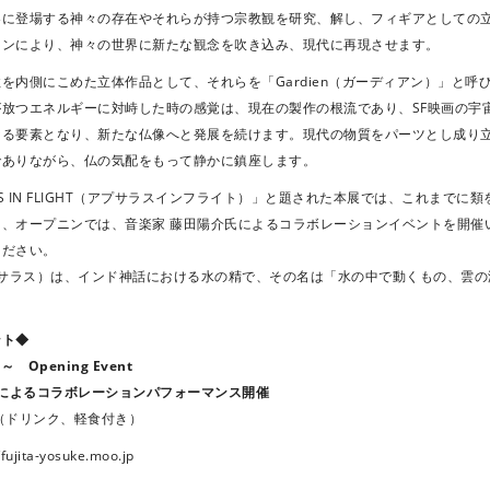
界に登場する神々の存在やそれらが持つ宗教観を研究、解し、フィギアとしての
ョンにより、神々の世界に新たな観念を吹き込み、現代に再現させます。
を内側にこめた立体作品として、それらを「Gardien（ガーディアン）」と呼
が放つエネルギーに対峙した時の感覚は、現在の製作の根流であり、SF映画の宇
る要素となり、新たな仏像へと発展を続けます。現代の物質をパーツとし成り立つG
でありながら、仏の気配をもって静かに鎮座します。
AS IN FLIGHT（アプサラスインフライト）」と題された本展では、これまでに類を
に、オープニンでは、音楽家 藤田陽介氏によるコラボレーションイベントを開催
ください。
（アプサラス）は、インド神話における水の精で、その名は「水の中で動くもの、雲
ント◆
～ Opening Event
 による
コラボレーションパフォーマンス開催
0（ドリンク、軽食付き）
/fujita-yosuke.moo.jp