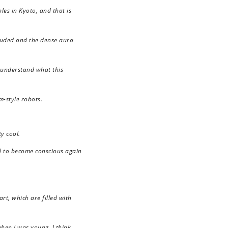
les in Kyoto, and that is
exuded and the dense aura
t understand what this
m-style robots.
y cool.
ed to become conscious again
rt, which are filled with
when I was young. I think