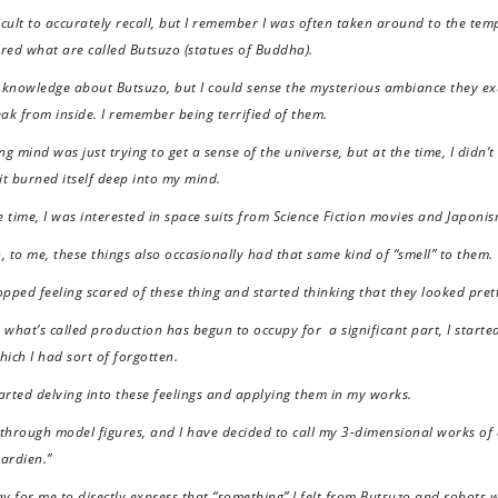
icult to accurately recall, but I remember I was often taken around to the temp
red what are called Butsuzo (statues of Buddha).
y knowledge about Butsuzo, but I could sense the mysterious ambiance they 
ak from inside. I remember being terrified of them.
mind was just trying to get a sense of the universe, but at the time, I didn’
it burned itself deep into my mind.
time, I was interested in space suits from Science Fiction movies and Japonis
 to me, these things also occasionally had that same kind of “smell” to them.
opped feeling scared of these thing and started thinking that they looked prett
, what’s called production has begun to occupy for a significant part, I start
which I had sort of forgotten.
tarted delving into these feelings and applying them in my works.
through model figures, and I have decided to call my 3-dimensional works of a
Gardien.”
ay for me to directly express that “something” I felt from Butsuzo and robots 