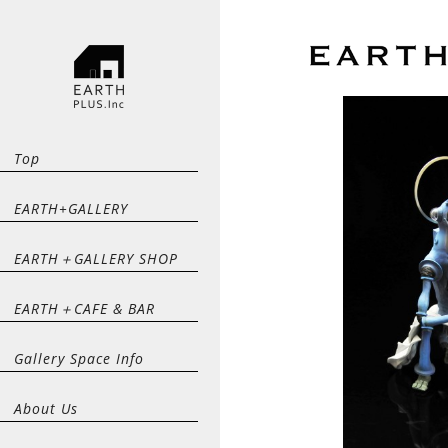
Top
EARTH+GALLERY
EARTH＋GALLERY SHOP
EARTH＋CAFE & BAR
Gallery Space Info
About Us