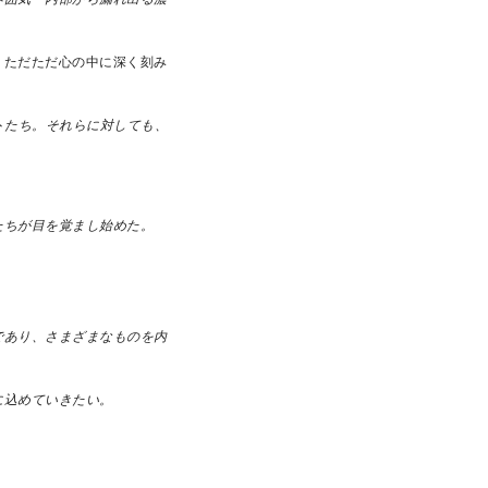
、ただただ心の中に深く刻み
トたち。それらに対しても、
。
たちが目を覚まし始めた。
であり、さまざまなものを内
に込めていきたい。