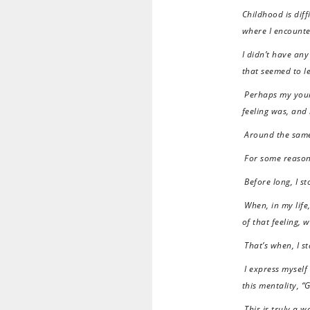
Childhood is diff
where I encounte
I didn’t have an
that seemed to le
Perhaps my young 
feeling was, and 
Around the same 
For some reason,
Before long, I st
When, in my life
of that feeling, 
That’s when, I s
I express myself 
this mentality, “
This is truly a w