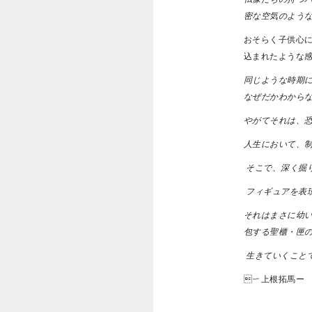
密な空気のよう
おそらく子供心
込まれたような
同じような時期に
なぜだかわから
やがてそれは、
人生において、
そこで、深く掘
フィギュアを表現
それはまさに幼
包する聖櫃・匣
生きていくことで
ー上根拓馬ー