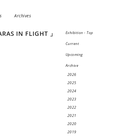
s
Archives
S IN FLIGHT 」
Exhibition - Top
Current
Upcoming
Archive
2026
2025
2024
2023
2022
2021
2020
2019