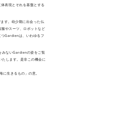
立体表現とそれを基盤とする
びます。幼少期に出会った仏
宙服やスーツ、ロボットなど
ardienは、いわゆるフ
みないGardienの姿をご覧
いたします。是非この機会に
の海に生きるもの」の意。