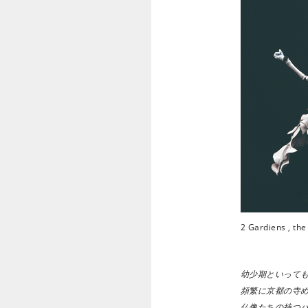
2 Gardiens , t
幼少期といって
頻繁に京都の寺
仏像たちの持つ