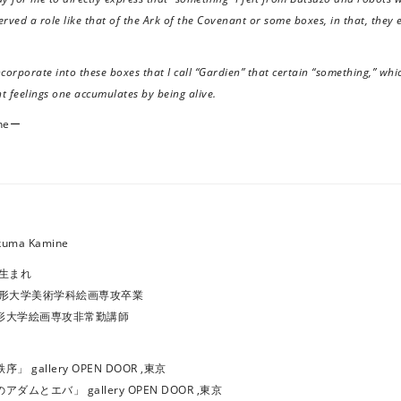
rved a role like that of the Ark of the Covenant or some boxes, in that, they 
ncorporate into these boxes that I call “Gardien” that certain “something,” whi
t feelings one accumulates by being alive.
neー
ma Kamine
府生まれ
造形大学美術学科絵画専攻卒業
造形大学絵画専攻非常勤講師
」 gallery OPEN DOOR ,東京
ダムとエバ」 gallery OPEN DOOR ,東京