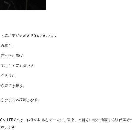
に乗り出現するG a r d i e n s
に合掌し、
を高らかに掲げ、
を手にして音を奏でる。
由なる存在。
がら天空を舞う。
しながら光の表現となる。
H+GALLERYでは、仏像の世界をテーマに、東京、京都を中心に活躍する現代美
催致します。