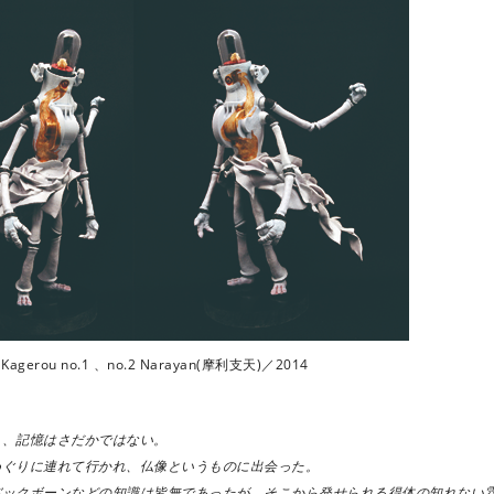
he Kagerou no.1 、no.2 Narayan(摩利支天)／2014
も、記憶はさだかではない。
めぐりに連れて行かれ、仏像というものに出会った。
バックボーンなどの知識は皆無であったが、そこから発せられる得体の知れない