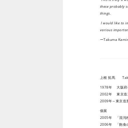
these probably se
things.
I would like to i
various importan
ーTakuma Kami
上根 拓馬 Taku
1978年 大阪
2002年 東京
2009年～東京
個展
2005年 「混沌秩序
2006年 「飽食のア