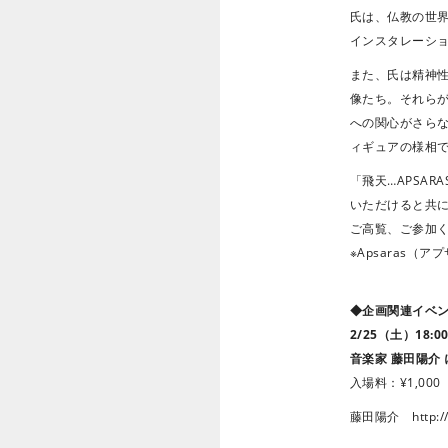
氏は、仏教の世
インスタレーシ
また、氏は精神性
像たち。それら
への関心がさらな
ィギュアの様相
「飛天…APSAR
いただけると共
ご高覧、ご参加
※Apsaras
◆企画関連イベ
2/25
（土）18:00
音楽家 藤田陽介
入場料：¥1,00
藤田陽介
http:/