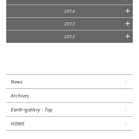
2014
2013
2012
News
Archives
Earth+gallery - Top
HOME