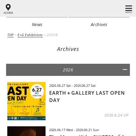
MENU
News
Archives
TOP
>
E+G Exhibitions
>
2025年
Archives
2026
2026.06.27 Sat - 2026.06.27 Sat
EARTH＋GALLERY LAST OPEN
DAY
2026.6.24 UP
2026.06.17 Wed - 2026.06.21 Sun