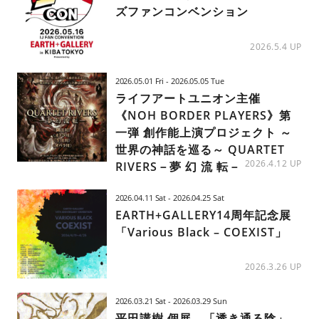
ズファンコンベンション
2026.5.4 UP
2026.05.01 Fri - 2026.05.05 Tue
ライフアートユニオン主催
《NOH BORDER PLAYERS》第
一弾 創作能上演プロジェクト ～
世界の神話を巡る～ QUARTET
2026.4.12 UP
RIVERS－夢 幻 流 転－
2026.04.11 Sat - 2026.04.25 Sat
EARTH+GALLERY14周年記念展
「Various Black – COEXIST」
2026.3.26 UP
2026.03.21 Sat - 2026.03.29 Sun
平田講樹 個展 「透き通る陰」