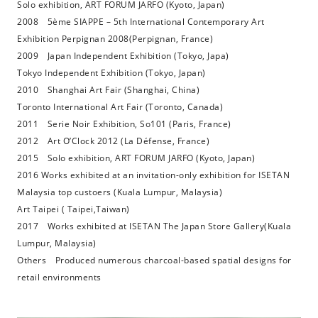
Solo exhibition, ART FORUM JARFO (Kyoto, Japan)
2008 5ème SIAPPE – 5th International Contemporary Art
Exhibition Perpignan 2008(Perpignan, France)
2009 Japan Independent Exhibition (Tokyo, Japa)
Tokyo Independent Exhibition (Tokyo, Japan)
2010 Shanghai Art Fair (Shanghai, China)
Toronto International Art Fair (Toronto, Canada)
2011 Serie Noir Exhibition, So101 (Paris, France)
2012 Art O’Clock 2012 (La Défense, France)
2015 Solo exhibition, ART FORUM JARFO (Kyoto, Japan)
2016 Works exhibited at an invitation-only exhibition for ISETAN
Malaysia top custoers (Kuala Lumpur, Malaysia)
Art Taipei ( Taipei,Taiwan)
2017 Works exhibited at ISETAN The Japan Store Gallery(Kuala
Lumpur, Malaysia)
Others Produced numerous charcoal-based spatial designs for
retail environments