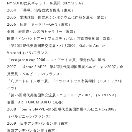
NY SOHOに炭ギャラリーを展開（N.Y/U.S.A）
2004 「墨秋」渋谷西武百貨店（東京）
2005 愛地球博 国際炭シンポジウムに作品を展示（愛知）
2006 個展 ギャラリーGAN（東京）
個展 表参道ヒルズ内ギャラリー（東京）
国際「インパクトアートフェスティバル」京都市美術館（京都）
「第25回現代美術国際交流展・パリ2006」Galerie Atelier
Visconti（パリ/フランス）
「eco japan cup 2006 エコ・アート大賞」優秀作品に選出
2007 「4eme SIAPPE –第4回現代美術国際展ペルピニャン2007」金
賞受賞（ペルピニャン/フランス）
「GJアートレインボー展」ドイツロストック市美術館（ロストック/ド
イツ）
「第26回現代美術国際交流展・ニューヨーク2007」（N.Y/U.S.A）
個展 ART FORUM JARFO（京都）
2008 「5eme SIAPPE –第5回現代美術国際展ペルピニャン2008」
（ペルピニャン/フランス）
2009 日本アンデパンダン展（東京）
東京アンデパンダン展（東京）