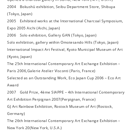
2004 Bokushū exhibition, Seibu Department Store, Shibuya
(Tokyo, Japan)
2005 Exhibited works at the International Charcoal Symposium,
Expo 2005 Aichi (Aichi, Japan)
2006 Solo exhibition, Gallery GAN (Tokyo, Japan)
Solo exhibition, gallery within Omotesando Hills (Tokyo, Japan)
International Impact Art Festival, Kyoto Municipal Museum of Art
(Kyoto, Japan)
The 25th International Contemporary Art Exchange Exhibition –
Paris 2006,Galerie Atelier Visconti (Paris, France)
Selected as an Outstanding Work, Eco Japan Cup 2006 – Eco Art
Award
2007 Gold Prize, 4ème SIAPPE – 4th International Contemporary
Art Exhibition Perpignan 2007(Perpignan, France)
GJ Art Rainbow Exhibition, Rostock Museum of Art (Rostock,
Germany)
The 26th International Contemporary Art Exchange Exhibition –
New York 20(New York, U.S.A.)