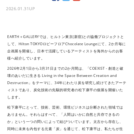
2026.01.31
UP
EARTH＋GALLERYでは、ヒルトン東京(新宿)との協働プロジェクトと
して、Hilton TOKYOロビーフロアChocolate Loungeにて、2か月毎に
企画展を開催し、日本で活躍しているアーティストを海外からのお客
様へ紹介しています。
2026年2月1日から3月31日までの2か月間は、「COEXIST - 創造と破
壊のあいだに生きる Living in the Space Between Creation and
Destruction」をテーマに、34年にわたり炭を研究し続けてきたアーテ
ィストであり、炭化技術の先駆的研究者の松下康平の個展を開催いた
します。
松下康平にとって、技術、芸術、環境ビジネスは分断された領域では
ありません。それらはすべて、「人間はいかに自然と共存できるの
か」という一つの問いによって結びついています。太古から存在し、
同時に未来を内包する元素「炭」を通じて、松下康平は、私たちが生