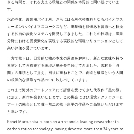
きる時間と、それを支える環境との関係を本質的に問い続けていま
す。
水の浄化、農業用バイオ炭、さらには石炭代替燃料となるバイオマス
カーボンやバイオマスコークスなど、廃棄物を価値ある資源へと転換
する独自の炭化システムを開発してきました。これらの技術は、産業
分野における脱炭素化を実現する実践的な環境ソリューションとして
高い評価を受けています。
一方で松下は、日常的な物の本来の用途を解体し、新たな意味を持つ
素材として再構築する表現活動を長年続けてきました。素材を「時
間」の集積として捉え、層状に重ねることで、創造と破壊という人間
の根源的な循環を作品の中に映し出しています。
これまで海外のアートフェアにて評価を受けてきた代表作「黒の微」
に加え、新作を発表いたします。この機会にぜひ環境テクノロジーと
アートの融合として唯一無二の松下康平の作品をご高覧いただけます
と幸いです。
Kohei Matsushita is both an artist and a leading researcher in
carbonization technology, having devoted more than 34 years to