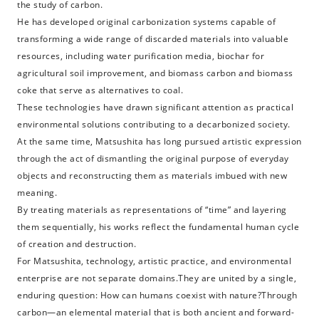
the study of carbon.
He has developed original carbonization systems capable of
transforming a wide range of discarded materials into valuable
resources, including water purification media, biochar for
agricultural soil improvement, and biomass carbon and biomass
coke that serve as alternatives to coal.
These technologies have drawn significant attention as practical
environmental solutions contributing to a decarbonized society.
At the same time, Matsushita has long pursued artistic expression
through the act of dismantling the original purpose of everyday
objects and reconstructing them as materials imbued with new
meaning.
By treating materials as representations of “time” and layering
them sequentially, his works reflect the fundamental human cycle
of creation and destruction.
For Matsushita, technology, artistic practice, and environmental
enterprise are not separate domains.They are united by a single,
enduring question: How can humans coexist with nature?Through
carbon—an elemental material that is both ancient and forward-