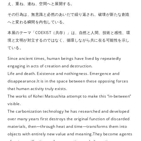
え、重ね、連ね、空間へと展開する。
その行為は、無意識と必然のあいだで繰り返され、破壊が新たな創造
へと変わる瞬間を内包している。
本展のテーマ「COEXIST（共存）」は、自然と人間、技術と感性、環
境と文明が対立するのではなく、循環しながら共に在る可能性を示し
ている。
Since ancient times, human beings have lived by repeatedly
engaging in acts of creation and destruction.
Life and death. Existence and nothingness. Emergence and
disappearance.It is in the space between these opposing forces
that human activity truly exists.
The works of Kohei Matsushita attempt to make this “in-between”
visible.
The carbonization technology he has researched and developed
over many years first destroys the original function of discarded
materials, then—through heat and time—transforms them into
objects with entirely new value and meaning.They become agents