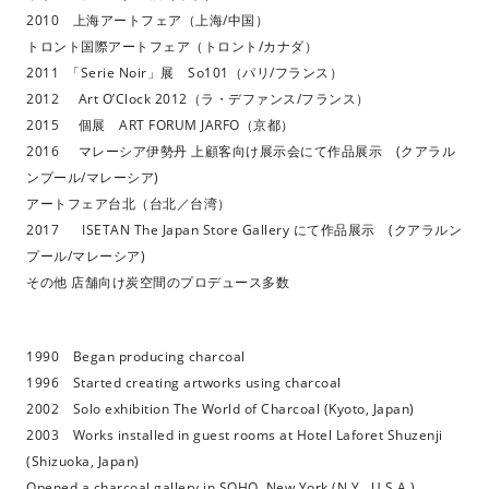
2010 上海アートフェア（上海/中国）
トロント国際アートフェア（トロント/カナダ）
2011 「Serie Noir」展 So101（パリ/フランス）
2012 Art O’Clock 2012（ラ・デファンス/フランス）
2015 個展 ART FORUM JARFO（京都）
2016 マレーシア伊勢丹 上顧客向け展示会にて作品展示 (クアラル
ンプール/マレーシア)
アートフェア台北（台北／台湾）
2017 ISETAN The Japan Store Gallery にて作品展示 (クアラルン
プール/マレーシア)
その他 店舗向け炭空間のプロデュース多数
1990 Began producing charcoal
1996 Started creating artworks using charcoal
2002 Solo exhibition The World of Charcoal (Kyoto, Japan)
2003 Works installed in guest rooms at Hotel Laforet Shuzenji
(Shizuoka, Japan)
Opened a charcoal gallery in SOHO, New York (N.Y., U.S.A.)