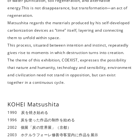
of water purification, soil regeneration, and alternative
energy.This is not disappearance, but transformation—an act of
regeneration.
Matsushita regards the materials produced by his self-developed
carbonization devices as “time” itself, layering and connecting
them to unfold within space.
This process, situated between intention and instinct, repeatedly
gives rise to moments in which destruction turns into creation.
The theme of this exhibition, COEXIST, expresses the possibility
that nature and humanity, technology and sensibility, environment
and civilization need not stand in opposition, but can exist
together in a continuous cycle.
KOHEI Matsushita
1990 炭を焼き始める
1996 炭を使った作品の制作を始める
2002 個展「炭の世界展」（京都）
2003 ホテルラフォーレ修善寺客室内に作品を展示