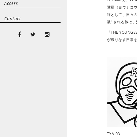
Access
鷺鶯（ヨウナコ
線として、日々
Contact
敲” される線は
「THE YOUN
が織りなす日常
TYA-03