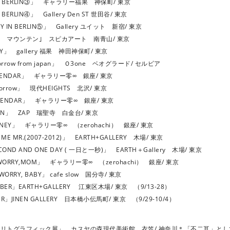
Y IN BERLIN③」 ギャラリー福果 神保町/ 東京
N BERLIN④」 Gallery Den ST 世田谷/ 東京
LY IN BERLIN⑤」 Gallery ユイット 新宿/ 東京
ーザ マウンテン｣ スピカアート 南青山/ 東京
ILY」 gallery 福果 神田神保町/ 東京
morrow from japan」 Ｏ3one ベオグラード/ セルビア
CALENDAR」 ギャラリー零∞ 銀座/ 東京
morrow」 現代HEIGHTS 北沢/ 東京
CALENDAR」 ギャラリー零∞ 銀座/ 東京
SOON」 ZAP 瑞聖寺 白金台/ 東京
OURNEY」 ギャラリー零∞ （zerohachi） 銀座/ 東京
 ME MR.(2007-2012)」 EARTH+GALLERY 木場/ 東京
ECOND AND ONE DAY ( 一日と一秒)」 EARTH＋Gallery 木場/ 東京
T WORRY,MOM」 ギャラリー零∞ （zerohachi） 銀座/ 東京
WORRY, BABY」 cafe slow 国分寺/ 東京
MBER」EARTH+GALLERY 江東区木場/ 東京 （9/13-28）
ER」JINEN GALLERY 日本橋小伝馬町/ 東京 （9/29-10/4）
ヅ・リトグラフィック展」 カスヤの森現代美術館 衣笠/ 神奈川＊「不二耳」とし