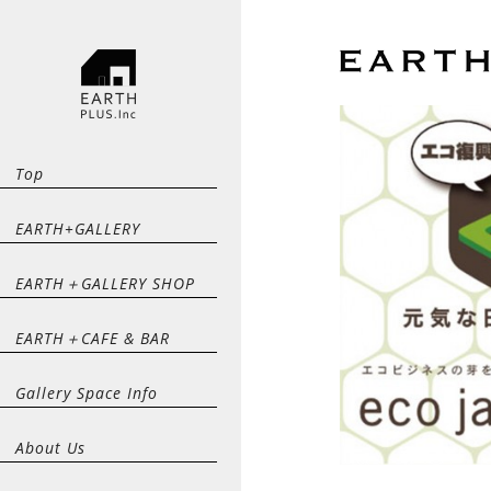
Top
EARTH+GALLERY
EARTH＋GALLERY SHOP
EARTH＋CAFE & BAR
Gallery Space Info
About Us