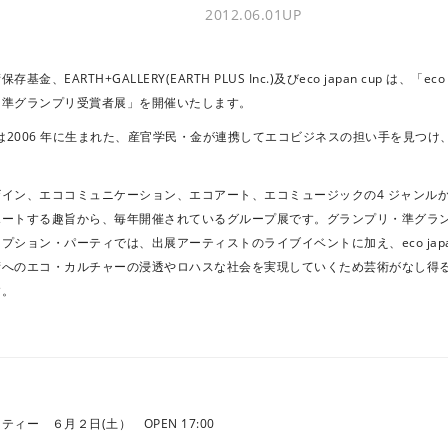
2012.06.01
UP
金、EARTH+GALLERY(EARTH PLUS Inc.)及びeco japan cup は、「eco 
・準グランプリ受賞者展」を開催いたします。
n cup”は2006 年に生まれた、産官学民・金が連携してエコビジネスの担い手を見
イン、エココミュニケーション、エコアート、エコミュージックの4 ジャンルか
ートする趣旨から、毎年開催されているグループ展です。グランプリ・準グラン
プション・パーティでは、出展アーティストのライブイベントに加え、eco japan
術へのエコ・カルチャーの浸透やロハスな社会を実現していくため芸術がなし得
す。
ィー ６月２日(土） OPEN 17:00