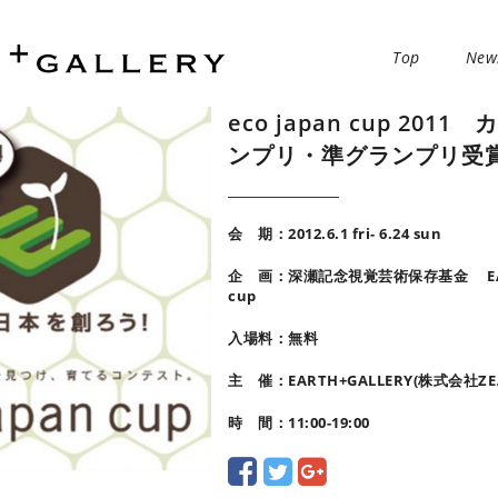
Top
New
eco japan cup 20
ンプリ・準グランプリ受
会 期：2012.6.1 fri- 6.24 sun
企 画：深瀬記念視覚芸術保存基金 EARTH
cup
入場料：無料
主 催：EARTH+GALLERY(株式会社
時 間：11:00-19:00