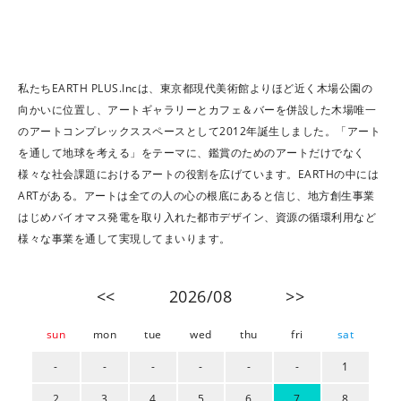
私たちEARTH PLUS.Incは、東京都現代美術館よりほど近く木場公園の
向かいに位置し、アートギャラリーとカフェ＆バーを併設した木場唯一
のアートコンプレックススペースとして2012年誕生しました。「アート
を通して地球を考える」をテーマに、鑑賞のためのアートだけでなく
様々な社会課題におけるアートの役割を広げています。EARTHの中には
ARTがある。アートは全ての人の心の根底にあると信じ、地方創生事業
はじめバイオマス発電を取り入れた都市デザイン、資源の循環利用など
様々な事業を通して実現してまいります。
<<
2026/08
>>
sun
mon
tue
wed
thu
fri
sat
-
-
-
-
-
-
1
2
3
4
5
6
7
8