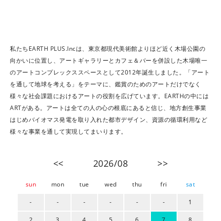
私たちEARTH PLUS.Incは、東京都現代美術館よりほど近く木場公園の
向かいに位置し、アートギャラリーとカフェ＆バーを併設した木場唯一
のアートコンプレックススペースとして2012年誕生しました。「アート
を通して地球を考える」をテーマに、鑑賞のためのアートだけでなく
様々な社会課題におけるアートの役割を広げています。EARTHの中には
ARTがある。アートは全ての人の心の根底にあると信じ、地方創生事業
はじめバイオマス発電を取り入れた都市デザイン、資源の循環利用など
様々な事業を通して実現してまいります。
<<
2026/08
>>
sun
mon
tue
wed
thu
fri
sat
-
-
-
-
-
-
1
2
3
4
5
6
7
8