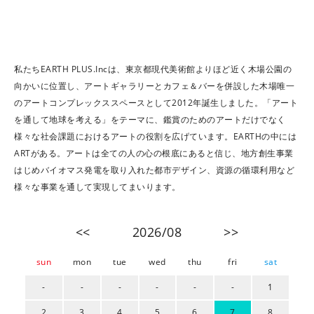
私たちEARTH PLUS.Incは、東京都現代美術館よりほど近く木場公園の
向かいに位置し、アートギャラリーとカフェ＆バーを併設した木場唯一
のアートコンプレックススペースとして2012年誕生しました。「アート
を通して地球を考える」をテーマに、鑑賞のためのアートだけでなく
様々な社会課題におけるアートの役割を広げています。EARTHの中には
ARTがある。アートは全ての人の心の根底にあると信じ、地方創生事業
はじめバイオマス発電を取り入れた都市デザイン、資源の循環利用など
様々な事業を通して実現してまいります。
<<
2026/08
>>
sun
mon
tue
wed
thu
fri
sat
-
-
-
-
-
-
1
2
3
4
5
6
7
8