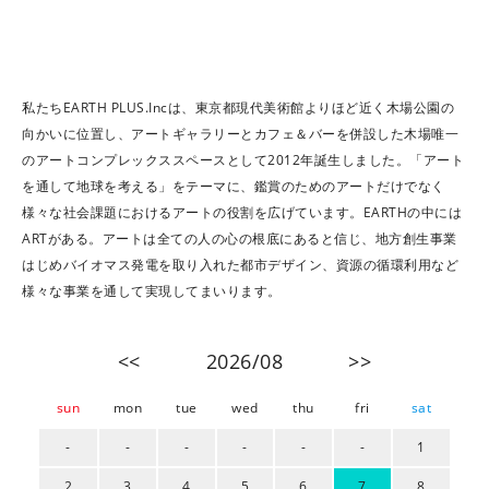
私たちEARTH PLUS.Incは、東京都現代美術館よりほど近く木場公園の
向かいに位置し、アートギャラリーとカフェ＆バーを併設した木場唯一
のアートコンプレックススペースとして2012年誕生しました。「アート
を通して地球を考える」をテーマに、鑑賞のためのアートだけでなく
様々な社会課題におけるアートの役割を広げています。EARTHの中には
ARTがある。アートは全ての人の心の根底にあると信じ、地方創生事業
はじめバイオマス発電を取り入れた都市デザイン、資源の循環利用など
様々な事業を通して実現してまいります。
<<
2026/08
>>
sun
mon
tue
wed
thu
fri
sat
-
-
-
-
-
-
1
2
3
4
5
6
7
8